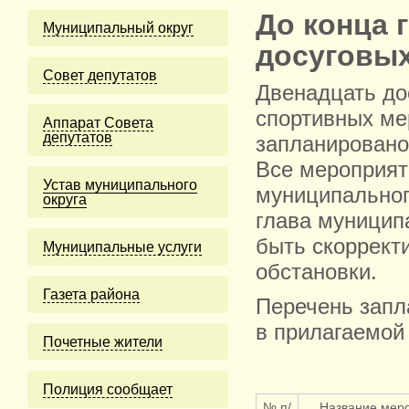
До конца 
Муниципальный округ
досуговы
Cовет депутатов
Двенадцать до
спортивных ме
Аппарат Совета
депутатов
запланировано 
Все мероприят
Устав муниципального
муниципальног
округа
глава муницип
быть скоррект
Муниципальные услуги
обстановки.
Газета района
Перечень запл
в прилагаемой
Почетные жители
Полиция сообщает
№ п/
Название мер