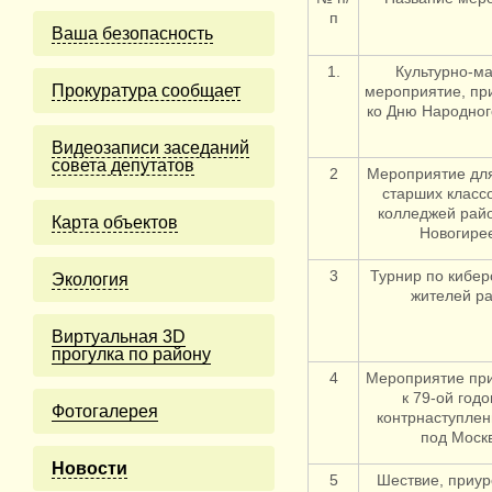
п
Ваша безопасность
1.
Культурно-м
Прокуратура сообщает
мероприятие, пр
ко Дню Народног
Видеозаписи заседаний
совета депутатов
2
Мероприятие дл
старших класс
колледжей рай
Карта объектов
Новогире
3
Турнир по кибер
Экология
жителей р
Виртуальная 3D
прогулка по району
4
Мероприятие пр
к 79-ой год
Фотогалерея
контрнаступлен
под Моск
Новости
5
Шествие, приур