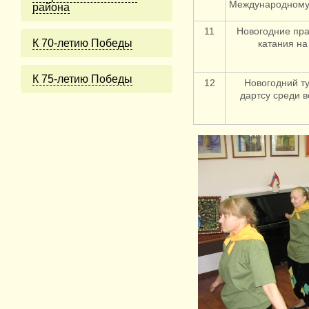
Международному
района
11
Новогодние пр
К 70-летию Победы
катания на
К 75-летию Победы
12
Новогодний т
дартсу среди 