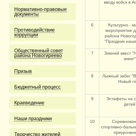
вводу войск в 
Нормативно-правовые
документы
6
Культурно - 
Противодействие
мероприятие д
коррупции
района Нового
"Праздник наше
Общественный совет
7
Зимний квест "
района Новогиреево
зиме!"
Призыв
8
Лыжный забег "
Новый го
Бюджетный процесс
9
Эстафеты на с
Краеведение
детей
Наши праздники
10
Соревнован
спортивно-бальн
приурочен
Творчество жителей