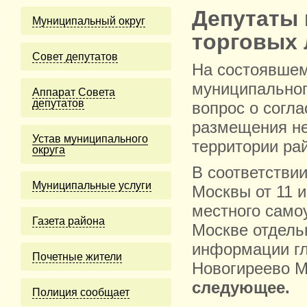
Депутаты 
Муниципальный округ
торговых 
Cовет депутатов
На состоявшем
муниципальног
Аппарат Совета
депутатов
вопрос о согл
размещения не
Устав муниципального
территории ра
округа
В соответствии
Муниципальные услуги
Москвы от 11 
местного само
Газета района
Москве отдель
информации гл
Почетные жители
Новогиреево М
следующее.
Полиция сообщает