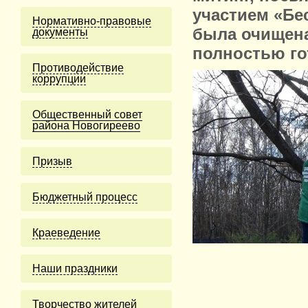
участием «Бе
Нормативно-правовые
была очищена
документы
полностью го
Противодействие
коррупции
Общественный совет
района Новогиреево
Призыв
Бюджетный процесс
Краеведение
Наши праздники
Творчество жителей