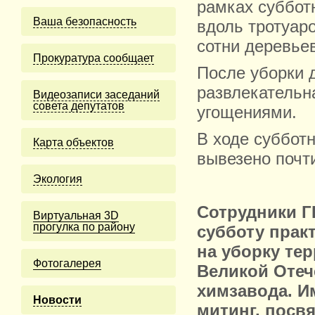
рамках суббот
Ваша безопасность
вдоль тротуаро
сотни деревьев
Прокуратура сообщает
После уборки 
развлекательн
Видеозаписи заседаний
совета депутатов
угощениями.
В ходе субботн
Карта объектов
вывезено почти
Экология
Сотрудники 
Виртуальная 3D
прогулка по району
субботу прак
на уборку те
Фотогалерея
Великой Отеч
химзавода. И
Новости
митинг, посв