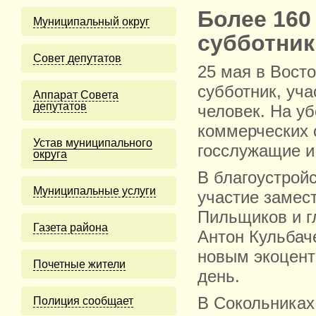
Более 160
Муниципальный округ
субботник
Cовет депутатов
25 мая в Вост
субботник, уча
Аппарат Совета
депутатов
человек. На у
коммерческих 
Устав муниципального
госслужащие и
округа
В благоустрой
Муниципальные услуги
участие замес
Пильщиков и г
Газета района
Антон Кульбач
новым экоцентр
Почетные жители
день.
В Сокольниках
Полиция сообщает