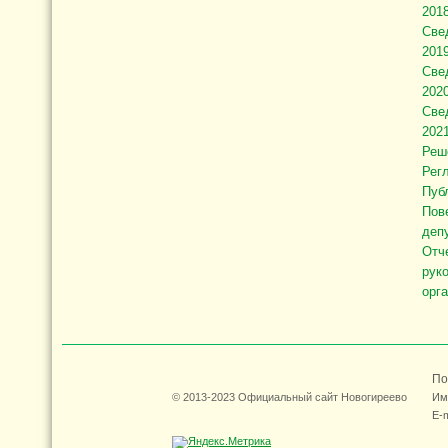
2018
Све
2019
Све
2020
Све
2021
Реш
Рег
Пуб
Пов
деп
Отч
рук
орг
По
© 2013-2023 Официальный сайт Новогиреево
Им
E-m