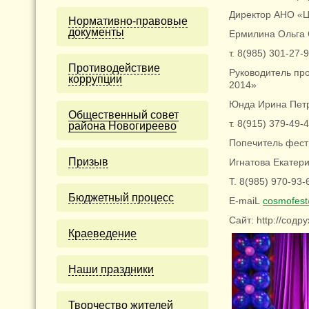
Директор АНО «
Нормативно-правовые
документы
Ермилина Ольга 
т. 8(985) 301-27-
Противодействие
Руководитель пр
коррупции
2014»
Юнда Ирина Пет
Общественный совет
т. 8(915) 379-49-
района Новогиреево
Попечитель фест
Призыв
Игнатова Екатер
Т. 8(985) 970-93-
Бюджетный процесс
E-maiL
cosmofest
Сайт: http://содр
Краеведение
Наши праздники
Творчество жителей