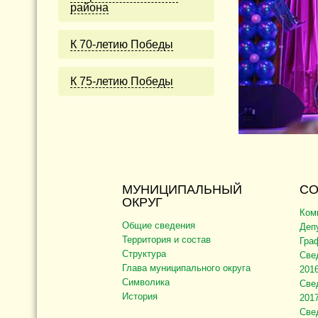
района
К 70-летию Победы
К 75-летию Победы
МУНИЦИПАЛЬНЫЙ
СО
ОКРУГ
Ком
Общие сведения
Деп
Территория и состав
Гра
Структура
Све
Глава муниципального округа
2016
Символика
Све
История
2017
Све