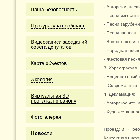
- Авторская песн
Ваша безопасность
- Песни известны
- Песни зарубеж
Прокуратура сообщает
- Песня шансон;
- Военно-патриот
Видеозаписи заседаний
совета депутатов
- Народная песня
- Жестовая песн
Карта объектов
3. Хореография
- Национальный 
Экология
- Современный 
4. Декламация:
Виртуальная 3D
прогулка по району
- Авторское чтен
- Художественно
Фотогалерея
Проезд: м. «Пре
Новости
Контактная инфо