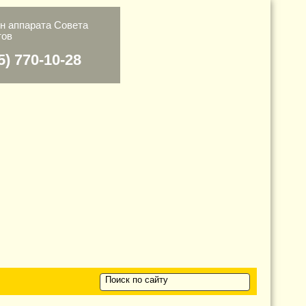
н аппарата Cовета
тов
5) 770-10-28