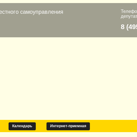
Телефо
естного самоуправления
депута
8 (49
Календарь
Интернет-приемная