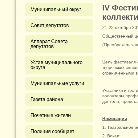
IV Фести
Муниципальный округ
коллекти
Cовет депутатов
21-23 октября 20
Общественный 
Аппарат Совета
(Преображенская 
депутатов
Цель фестиваля 
Устав муниципального
округа
творческих спосо
ограниченными в
Муниципальные услуги
Участники и гост
волонтеры,профе
Газета района
деятели, предста
Почетные жители
Номинации
:
1. Театральное и
Полиция сообщает
2. Вокал: