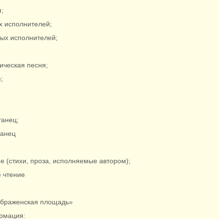
я;
х исполнителей;
ных исполнителей;
ическая песня;
;
я
танец;
танец
ие (стихи, проза, исполняемые автором);
е чтение
ображенская площадь»
рмация: