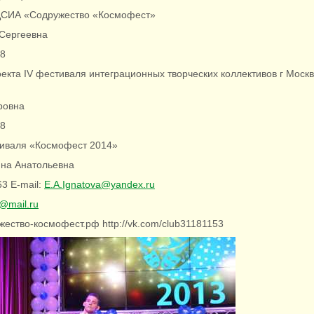
ЦСИА «Содружество «Космофест»
Сергеевна
98
оекта IV фестиваля интеграционных творческих коллективов г Мос
ровна
48
иваля «Космофест 2014»
ина Анатольевна
63 E-mail:
E.A.Ignatova@yandex.ru
@mail.ru
ужество-космофест.рф http://vk.com/club31181153