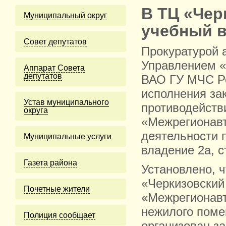
В ТЦ «Чер
Муниципальный округ
учебный 
Cовет депутатов
Прокуратурой 
Управлением 
Аппарат Совета
депутатов
ВАО ГУ МЧС Р
исполнения за
Устав муниципального
противодейств
округа
«Межрегионавт
деятельности п
Муниципальные услуги
владение 2а, ст
Газета района
Установлено, 
«Черкизовский
Почетные жители
«Межрегионавт
нежилого помещ
Полиция сообщает