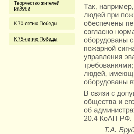
Творчество жителей
Так, например
района
людей при пож
обеспечены п
К 70-летию Победы
согласно норм
оборудованы с
К 75-летию Победы
пожарной сигн
управления эв
требованиями;
людей, имеющи
оборудованы 
В связи с доп
общества и ег
об администрат
20.4 КоАП РФ.
Т.А. Бру