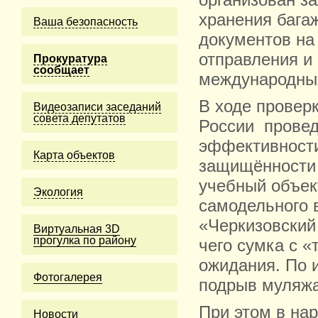
организован з
хранения бага
Ваша безопасность
документов на 
отправления и
Прокуратура
сообщает
международных
В ходе провер
Видеозаписи заседаний
совета депутатов
России провед
эффективности
Карта объектов
защищённости 
учебный объек
Экология
самодельного 
«Черкизовский
Виртуальная 3D
прогулка по району
чего сумка с 
ожидания. По 
Фотогалерея
подрыв муляжа
При этом в на
Новости