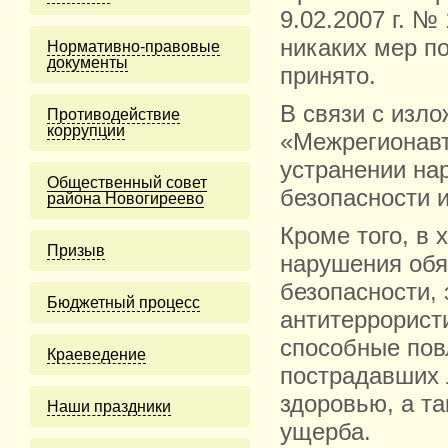
9.02.2007 г. №
никаких мер п
Нормативно-правовые
документы
принято.
В связи с изл
Противодействие
коррупции
«Межрегионавт
устранении на
Общественный совет
безопасности 
района Новогиреево
Кроме того, в
Призыв
нарушения обя
безопасности,
Бюджетный процесс
антитеррорист
способные пов
Краеведение
пострадавших 
здоровью, а т
Наши праздники
ущерба.