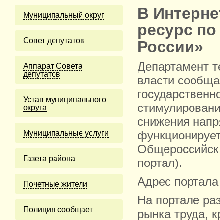
В Интерне
Муниципальный округ
ресурс по
Cовет депутатов
России»
Департамент т
Аппарат Совета
депутатов
власти сообщае
государственн
Устав муниципального
стимулировани
округа
снижения напр
Муниципальные услуги
функционирует
Общероссийска
Газета района
портал).
Адрес портала
Почетные жители
На портале ра
Полиция сообщает
рынка труда, 