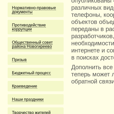
опубликованы 
различных вид
Нормативно-правовые
документы
телефоны, коо
объектов объе
Противодействие
переданы в ра
коррупции
разработчиков,
необходимости
Общественный совет
района Новогиреево
интернете и с
в поисках дост
Призыв
Дополнить все
Бюджетный процесс
теперь может
обратной связи
Краеведение
Наши праздники
Творчество жителей