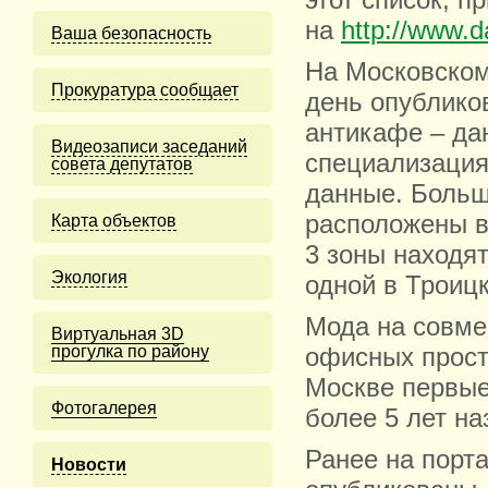
этот список, 
на
http://www.d
Ваша безопасность
На Московском
Прокуратура сообщает
день опублико
антикафе – да
Видеозаписи заседаний
специализация,
совета депутатов
данные. Больш
расположены в
Карта объектов
3 зоны находя
Экология
одной в Троиц
Мода на совме
Виртуальная 3D
прогулка по району
офисных прост
Москве первые
Фотогалерея
более 5 лет на
Ранее на порт
Новости