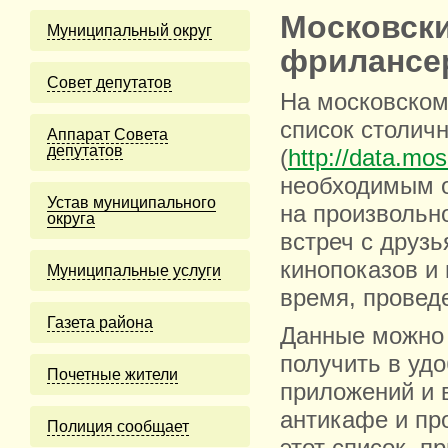
Московск
Муниципальный округ
фрилансер
Cовет депутатов
На московском
список столич
Аппарат Совета
депутатов
(
http://data.mo
необходимым о
Устав муниципального
на произвольн
округа
встреч с друзь
кинопоказов и 
Муниципальные услуги
время, провед
Газета района
Данные можно п
получить в уд
Почетные жители
приложений и 
антикафе и пр
Полиция сообщает