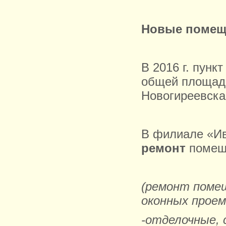
Новые помещ
В
2016 г
. пунк
общей площа
Новогиреевская
В филиале «И
ремонт
помещ
(ремонт помещ
оконных проем
-отделочные,