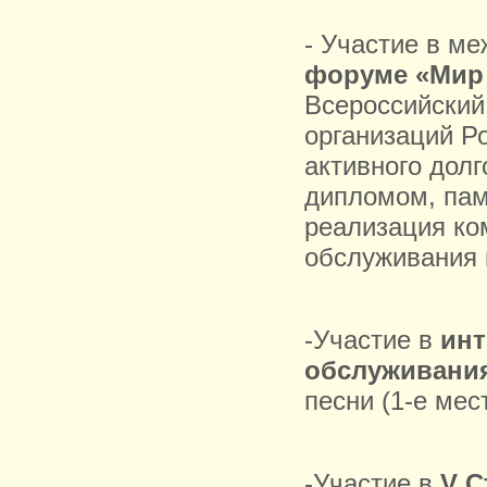
- Участие в м
форуме «Мир 
Всероссийский
организаций Р
активного дол
дипломом, па
реализация ко
обслуживания 
-Участие в
инт
обслуживани
песни (1-е мес
-Участие в
V
С