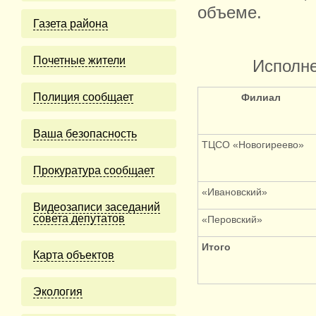
объеме.
Газета района
Почетные жители
Исполне
Полиция сообщает
Филиал
Ваша безопасность
ТЦСО «Новогиреево»
Прокуратура сообщает
«Ивановский»
Видеозаписи заседаний
совета депутатов
«Перовский»
Итого
Карта объектов
Экология