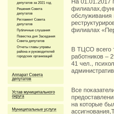
На 01.01.2017 г
депутатов за 2021 год.
филиалах,фун
Решения Совета
депутатов
обслуживания 
Регламент Совета
реструктуриро
депутатов
филиалах «Пер
Публичные слушания
Повестка дня Заседания
Совета депутатов
Отчеты главы управы
В ТЦСО всего т
района и руководителей
работников – 2
городских организаций
41 чел., психо
административн
Аппарат Совета
депутатов
Все показател
Устав муниципального
округа
предоставлени
на которые бы
Муниципальные услуги
ассигнования,