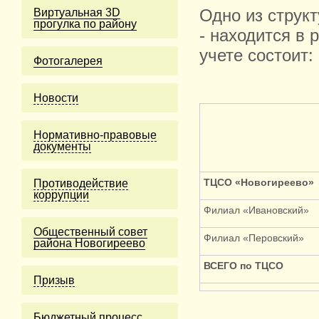
Виртуальная 3D
Одно из струк
прогулка по району
- находится в 
учете состоит:
Фотогалерея
Новости
Нормативно-правовые
документы
ТЦСО «Новогиреево»
Противодействие
коррупции
Филиал «Ивановский»
Общественный совет
Филиал «Перовский»
района Новогиреево
ВСЕГО по ТЦСО
Призыв
Бюджетный процесс