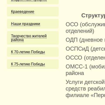
Краеведение
Структу
ОСО (обслужив
Наши праздники
отделений)
Творчество жителей
ОДП (дневное 
района
ОСПСиД (детск
К 70-летию Победы
ОССО (отделен
К 75-летию Победы
ОМСС-1 (мобил
района
Услуги детско
средств реаби
филиале «Перо