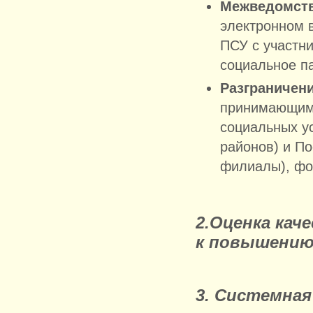
Межведомств
электронном 
ПСУ с участн
социальное п
Разграничен
принимающим 
социальных у
районов) и П
филиалы), фо
2.Оценка кач
к повышению
3. Системная